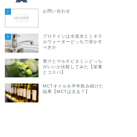
お問い合わせ
2
プロテインは水道水とミネラ
3
ルウォーターどっちで溶かす
べきか
青汁とマルチビタミンどっち
4
がいいか比較してみた【栄養
とコスパ】
MCTオイルを半年飲み続けた
5
結果【MCTは太る？】