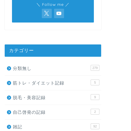
＼ Follow me ／
カテゴリー
分類無し
279
筋トレ・ダイエット記録
5
脱毛・美容記録
9
自己啓発の記録
2
雑記
92