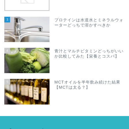
3
プロテインは水道水とミネラルウォ
ーターどっちで溶かすべきか
4
青汁とマルチビタミンどっちがいい
か比較してみた【栄養とコスパ】
5
MCTオイルを半年飲み続けた結果
【MCTは太る？】