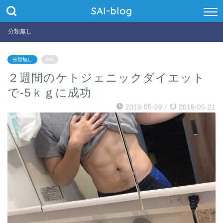
SAI-blog
分類無し
分類無し
PR
２週間のケトジェニックダイエット
で-5ｋｇに成功
2019-05-09
/
2019-05-21