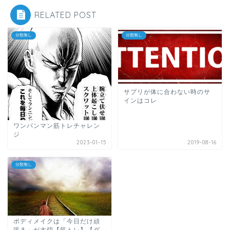
RELATED POST
分類無し
分類無し
サプリが体に合わない時のサ
インはコレ
ワンパンマン筋トレチャレン
ジ
2023-01-15
2019-08-16
分類無し
ボディメイクは「今日だけ頑