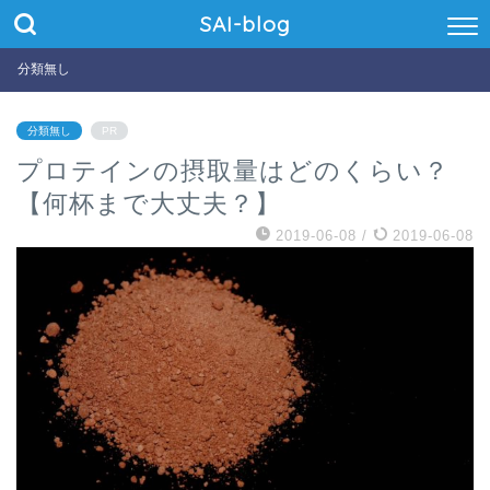
SAI-blog
分類無し
分類無し
PR
プロテインの摂取量はどのくらい？
【何杯まで大丈夫？】
2019-06-08
/
2019-06-08