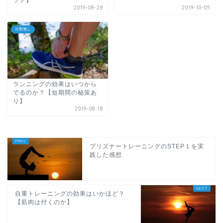
ット】
2019-08-28
2019-10-05
分類無し
ランニングの効果はいつから
でるのか？【短期間の秘策あ
り】
2019-08-18
プリズナートレーニングのSTEP１を実
践した感想
自重トレーニングの効果はいかほど？
【筋肉は付くのか】