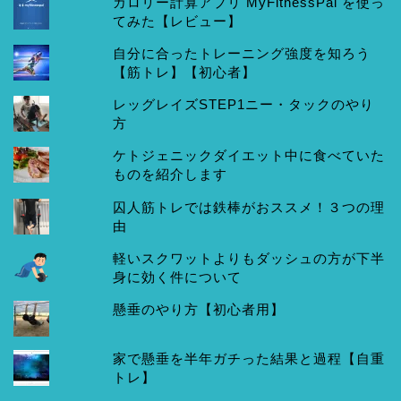
カロリー計算アプリ MyFitnessPal を使っ
てみた【レビュー】
自分に合ったトレーニング強度を知ろう
【筋トレ】【初心者】
レッグレイズSTEP1ニー・タックのやり
方
ケトジェニックダイエット中に食べていた
ものを紹介します
囚人筋トレでは鉄棒がおススメ！３つの理
由
軽いスクワットよりもダッシュの方が下半
身に効く件について
懸垂のやり方【初心者用】
家で懸垂を半年ガチった結果と過程【自重
トレ】