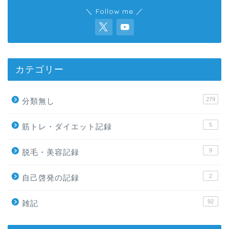
＼ Follow me ／
カテゴリー
279
分類無し
5
筋トレ・ダイエット記録
9
脱毛・美容記録
2
自己啓発の記録
92
雑記