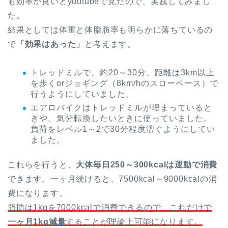
も効率が良いとyoutubeで見たので、実践してみまし
た。
結果としては体重と体脂肪率も明らかに落ちているの
で
「効果はあった」
と考えます。
トレッドミルで、約20～30分、距離は3km以上
を歩くorジョギング（8km/hのスローペース）で
行うようにしていました。
エアロバイクはトレッドミルが埋まっていると
きや、気分転換したいときに使っていました。
負荷をレベル1～2で30分程度漕ぐようにしてい
ました。
これらを行うと、
大体毎日250～300kcalは運動で消費
できます。一ヶ月続けると、7500kcal～9000kcalの消
費になります。
脂肪は1kgを7000kcalで消費できるので、これだけで
一ヶ月1kg減量
することが理論上可能になります。