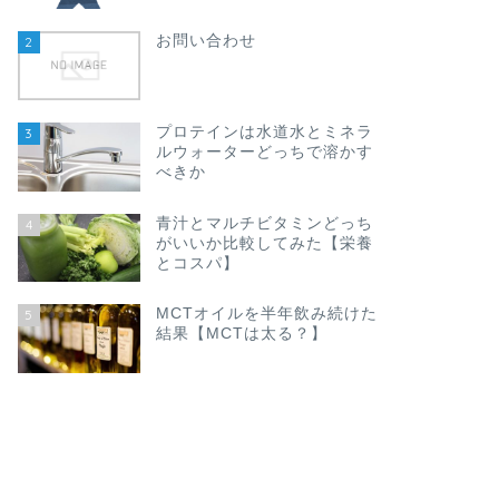
お問い合わせ
2
プロテインは水道水とミネラ
3
ルウォーターどっちで溶かす
べきか
青汁とマルチビタミンどっち
4
がいいか比較してみた【栄養
とコスパ】
MCTオイルを半年飲み続けた
5
結果【MCTは太る？】