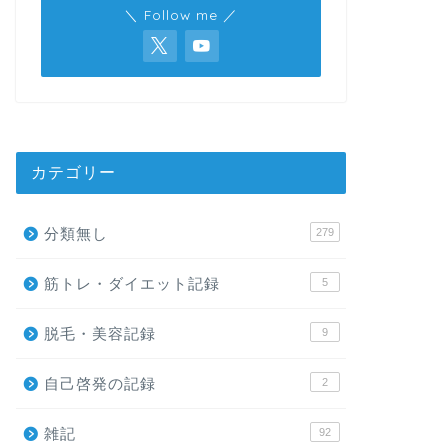
＼ Follow me ／
カテゴリー
分類無し
279
筋トレ・ダイエット記録
5
脱毛・美容記録
9
自己啓発の記録
2
雑記
92