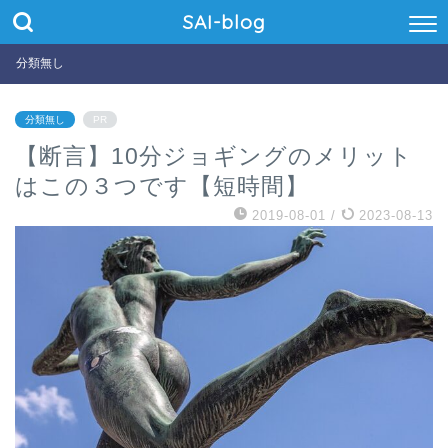
SAI-blog
分類無し
分類無し
PR
【断言】10分ジョギングのメリット
はこの３つです【短時間】
2019-08-01
/
2023-08-13