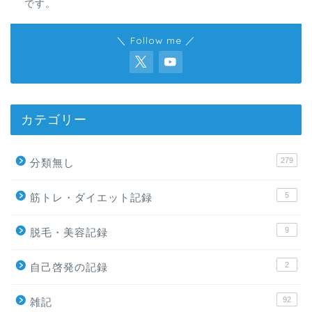
です。
＼ Follow me ／
カテゴリー
279
分類無し
5
筋トレ・ダイエット記録
9
脱毛・美容記録
2
自己啓発の記録
92
雑記