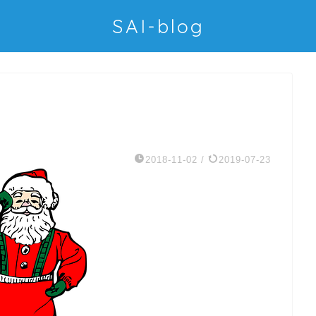
SAI-blog
2018-11-02
/
2019-07-23