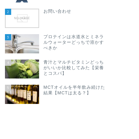
お問い合わせ
2
プロテインは水道水とミネラ
3
ルウォーターどっちで溶かす
べきか
青汁とマルチビタミンどっち
4
がいいか比較してみた【栄養
とコスパ】
MCTオイルを半年飲み続けた
5
結果【MCTは太る？】