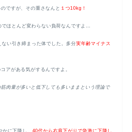
いのですが、その重さなんと
１つ10kg！
るのでほとんど変わらない負荷なんですよ…
えない引き締まった体でした。多分
実年齢マイナス
のコアがある気がするんですよ。
の筋肉量が多いと低下しても多いままという理論で
やかに下降し、
40代から右肩下がりで急激に下降し