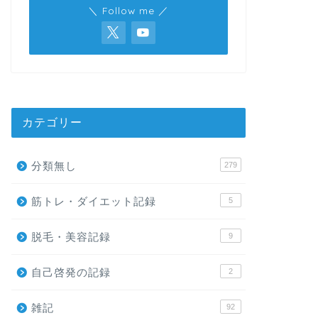
＼ Follow me ／
カテゴリー
分類無し
279
筋トレ・ダイエット記録
5
脱毛・美容記録
9
自己啓発の記録
2
雑記
92