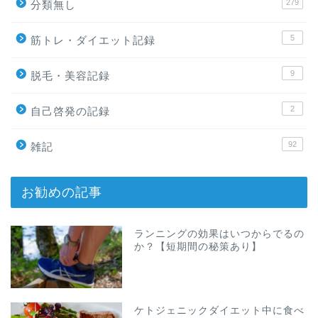
279
分類無し
5
筋トレ・ダイエット記録
9
脱毛・美容記録
2
自己啓発の記録
92
雑記
お勧めの記事
ランニングの効果はいつからでるの
か？【短期間の秘策あり】
ケトジェニックダイエット中に食べ