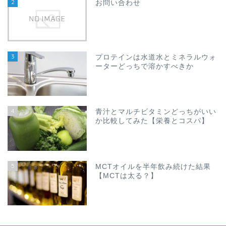
2
お問い合わせ
3
プロテインは水道水とミネラルウォ
ーターどっちで溶かすべきか
4
青汁とマルチビタミンどっちがいい
か比較してみた【栄養とコスパ】
5
MCTオイルを半年飲み続けた結果
【MCTは太る？】