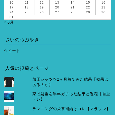
10
11
12
13
14
15
16
17
18
19
20
21
22
23
24
25
26
27
28
29
30
31
« 6月
さいのつぶやき
ツイート
人気の投稿とページ
加圧シャツを2ヶ月着てみた結果【効果は
あるのか】
家で懸垂を半年ガチった結果と過程【自重
トレ】
ランニングの栄養補給はコレ【マラソン】