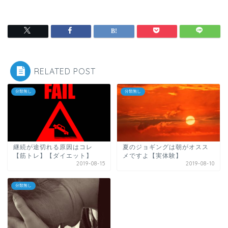
RELATED POST
分類無し
分類無し
継続が途切れる原因はコレ
夏のジョギングは朝がオスス
【筋トレ】【ダイエット】
メですよ【実体験】
2019-08-15
2019-08-10
分類無し