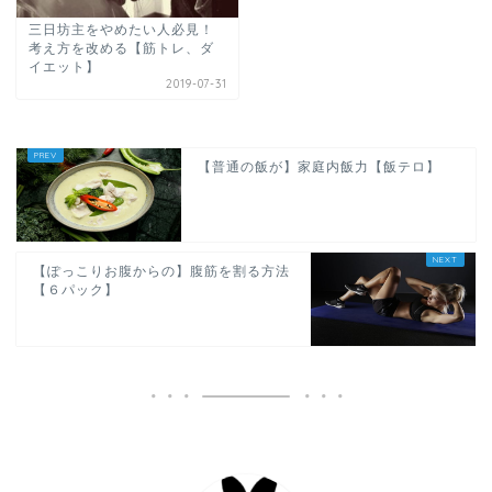
三日坊主をやめたい人必見！
考え方を改める【筋トレ、ダ
イエット】
2019-07-31
【普通の飯が】家庭内飯力【飯テロ】
【ぽっこりお腹からの】腹筋を割る方法
【６パック】