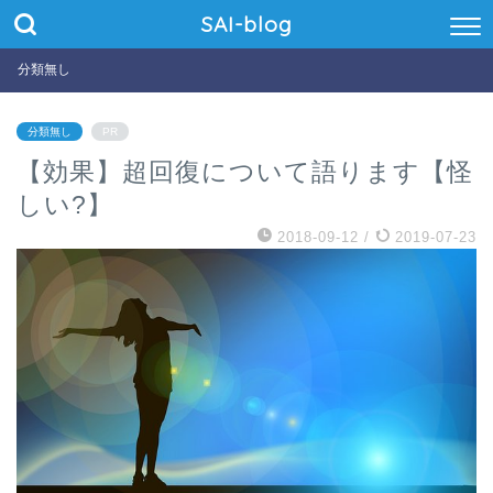
SAI-blog
分類無し
分類無し
PR
【効果】超回復について語ります【怪
しい?】
2018-09-12
/
2019-07-23