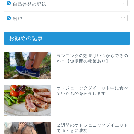
2
自己啓発の記録
92
雑記
お勧めの記事
ランニングの効果はいつからでるの
か？【短期間の秘策あり】
ケトジェニックダイエット中に食べ
ていたものを紹介します
２週間のケトジェニックダイエット
で-5ｋｇに成功