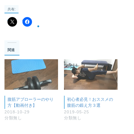
共有:
関連
腹筋アブローラーのやり
初心者必見！おススメの
方【動画付き】
腹筋の鍛え方３選
2018-10-29
2019-05-25
分類無し
分類無し