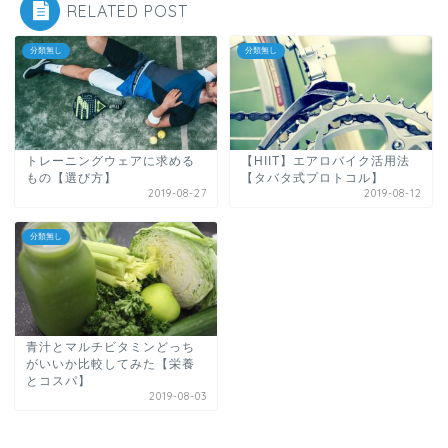
RELATED POST
分類無し
分類無し
トレーニングウェアに求める
【HIIT】エアロバイク活用法
もの【選び方】
【タバタ式プロトコル】
2019-08-27
2019-08-12
分類無し
青汁とマルチビタミンどっち
がいいか比較してみた【栄養
とコスパ】
2019-08-03