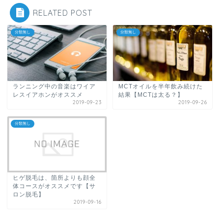
RELATED POST
分類無し
分類無し
ランニング中の音楽はワイア
MCTオイルを半年飲み続けた
レスイアホンがオススメ
結果【MCTは太る？】
2019-09-23
2019-09-26
分類無し
ヒゲ脱毛は、箇所よりも顔全
体コースがオススメです【サ
ロン脱毛】
2019-09-16