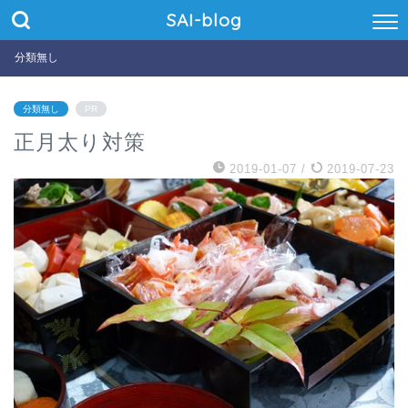
SAI-blog
分類無し
分類無し
PR
正月太り対策
2019-01-07
/
2019-07-23