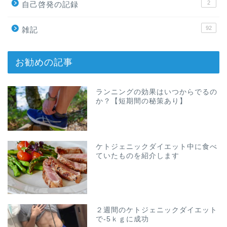
2
自己啓発の記録
92
雑記
お勧めの記事
ランニングの効果はいつからでるの
か？【短期間の秘策あり】
ケトジェニックダイエット中に食べ
ていたものを紹介します
２週間のケトジェニックダイエット
で-5ｋｇに成功