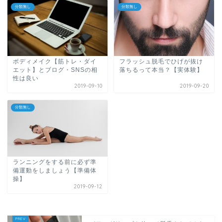
分類無し
分類無し
ボディメイク【筋トレ・ダイ
フラッシュ脱毛でひげが抜け
エット】とブログ・SNSの相
落ちるって本当？【実体験】
性は良い
2019-09-10
2019-09-20
分類無し
ランニングをする前に必ず準
備運動をしましょう【準備体
操】
2019-09-12