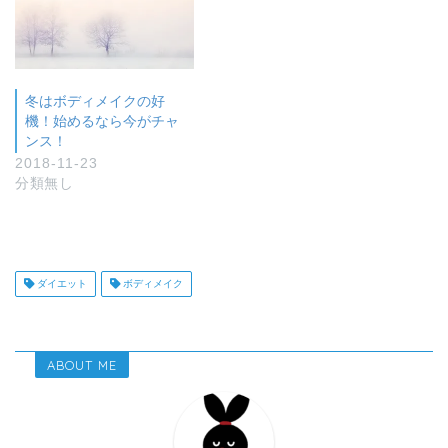
冬はボディメイクの好
機！始めるなら今がチャ
ンス！
2018-11-23
分類無し
ダイエット
ボディメイク
ABOUT ME