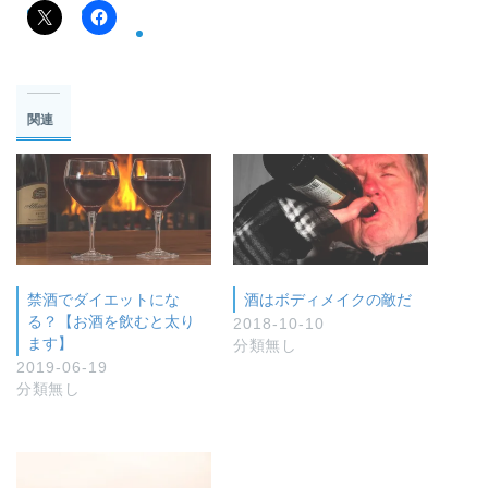
関連
禁酒でダイエットにな
酒はボディメイクの敵だ
る？【お酒を飲むと太り
2018-10-10
ます】
分類無し
2019-06-19
分類無し