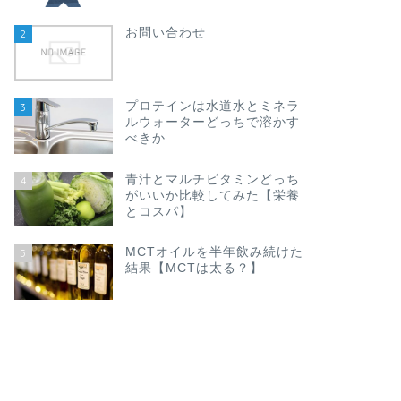
お問い合わせ
2
プロテインは水道水とミネラ
3
ルウォーターどっちで溶かす
べきか
青汁とマルチビタミンどっち
4
がいいか比較してみた【栄養
とコスパ】
MCTオイルを半年飲み続けた
5
結果【MCTは太る？】