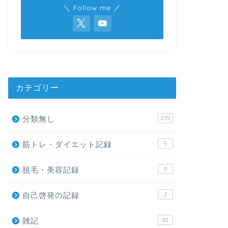
＼ Follow me ／
カテゴリー
分類無し
279
筋トレ・ダイエット記録
5
脱毛・美容記録
9
自己啓発の記録
2
雑記
92