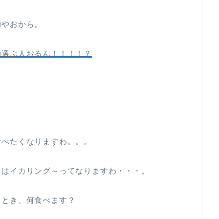
物やおから。
物選ぶ人おるん！！！！？
食べたくなりますわ。。。
日はイカリング～ってなりますわ・・・。
るとき、何食べます？