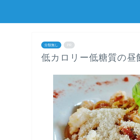
分類無し
PR
低カロリー低糖質の昼