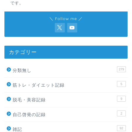
です。
＼ Follow me ／
カテゴリー
279
分類無し
5
筋トレ・ダイエット記録
9
脱毛・美容記録
2
自己啓発の記録
92
雑記