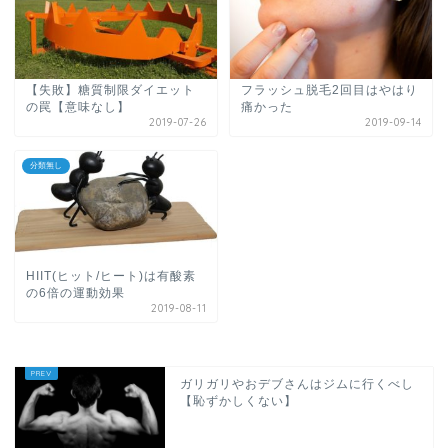
【失敗】糖質制限ダイエット
フラッシュ脱毛2回目はやはり
の罠【意味なし】
痛かった
2019-07-26
2019-09-14
分類無し
HIIT(ヒット/ヒート)は有酸素
の6倍の運動効果
2019-08-11
ガリガリやおデブさんはジムに行くべし
【恥ずかしくない】