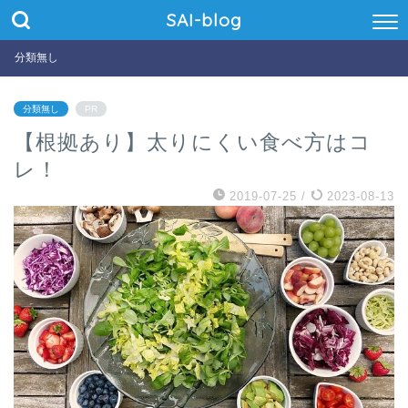
SAI-blog
分類無し
分類無し
PR
【根拠あり】太りにくい食べ方はコ
レ！
2019-07-25
/
2023-08-13