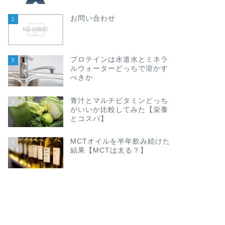
お問い合わせ
2
プロテインは水道水とミネラ
3
ルウォーターどっちで溶かす
べきか
青汁とマルチビタミンどっち
4
がいいか比較してみた【栄養
とコスパ】
MCTオイルを半年飲み続けた
5
結果【MCTは太る？】