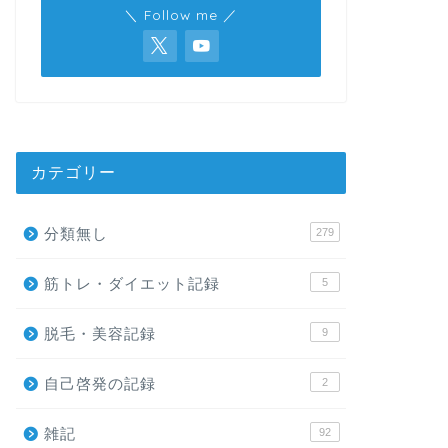
＼ Follow me ／
カテゴリー
分類無し
279
筋トレ・ダイエット記録
5
脱毛・美容記録
9
自己啓発の記録
2
雑記
92