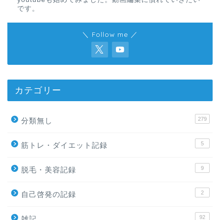
です。
＼ Follow me ／
カテゴリー
279
分類無し
5
筋トレ・ダイエット記録
9
脱毛・美容記録
2
自己啓発の記録
92
雑記