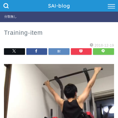
SAI-blog
分類無し
Training-item
2018-12-19